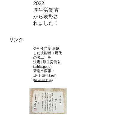
2022
厚生労働省
から
表彰さ
れました！
リンク
令和４年度 卓越
した技能者（現代
の名工）を
決定 | 厚生労働省
(mhlw.go.jp)
碧南市広報：
1942_26-42.pdf
(hekinan.lg.jp)