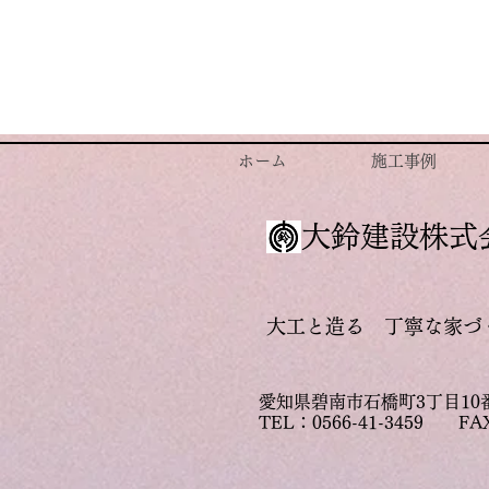
ホーム
施工事例
大鈴建設株式
大工と造る 丁寧な家づ
愛知県碧南市石橋町3丁目1
TEL：
0566-41-3459
FA