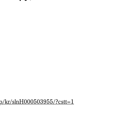
ー
.jp/kr/slnH000503955/?cstt=1