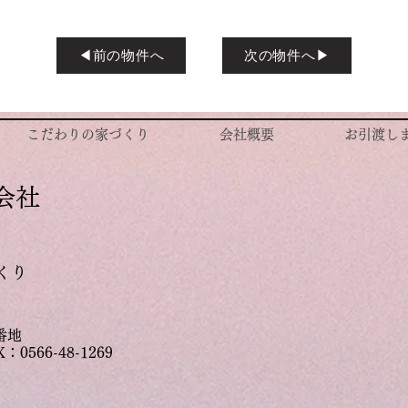
◀前の物件へ
次の物件へ▶
こだわりの家づくり
会社概要
お引渡し
会社
くり
0番地
X：0566-48-1269